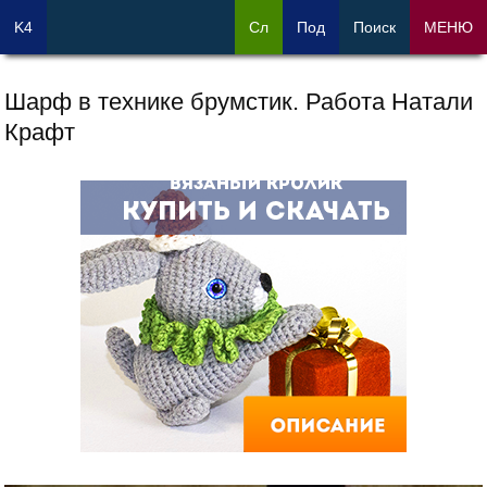
K4
Сл
Под
Поиск
МЕНЮ
Шарф в технике брумстик. Работа Натали
Крафт