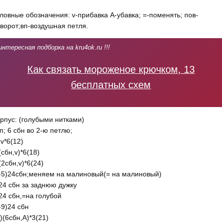
ловные обозначения: v-прибавка А-убавка; =-поменять; пов-
ворот;вп-воздушная петля.
интересная подборка на kru4ok.ru !!!
Как связать мороженое крючком, 13
бесплатных схем
рпус: (голубыми нитками)
п; 6 сбн во 2-ю петлю;
 v*6(12)
(сбн,v)*6(18)
(2сбн,v)*6(24)
-5)24сбн;меняем на малиновый(= на малиновый)
24 сбн за заднюю дужку
24 сбн,=на голубой
-9)24 сбн
)(6сбн,А)*3(21)