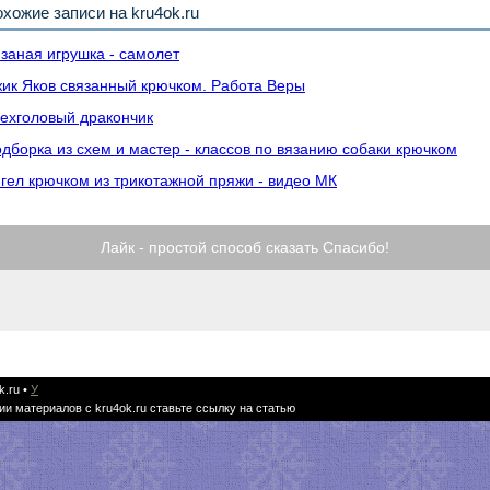
хожие записи на kru4ok.ru
заная игрушка - самолет
ик Яков связанный крючком. Работа Веры
ехголовый дракончик
дборка из схем и мастер - классов по вязанию собаки крючком
гел крючком из трикотажной пряжи - видео МК
Лайк - простой способ сказать Спасибо!
k.ru
•
У
ии материалов с kru4ok.ru ставьте ссылку на статью