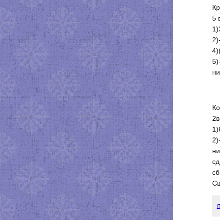
Кр
5 
1)
2)
4)
5)
ни
Ко
2в
1)
2)
ни
сд
сб
Сш