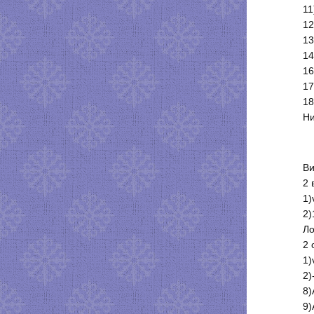
11
12
13
14
16
17
18
Ни
Ви
2 
1)
2)
Ло
2 
1)
2)
8)
9)