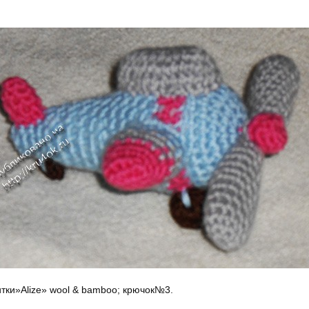
тки»Alize» wool & bamboo; крючок№3.