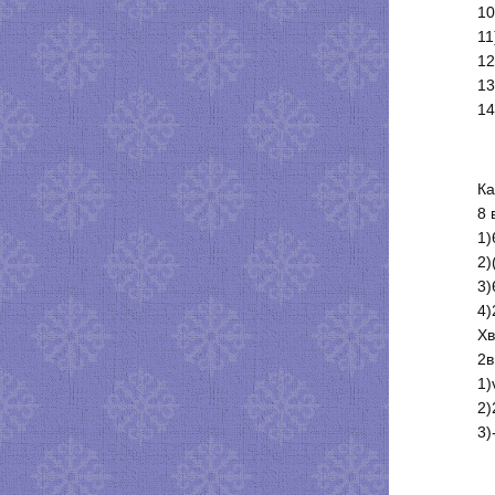
10
11
12
13
14
Ка
8 
1)
2)
3)
4)
Хв
2в
1)
2)
3)