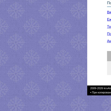
По
Вя
Еж
Тр
По
Ан
2009-2026
kru4o
• При копирован