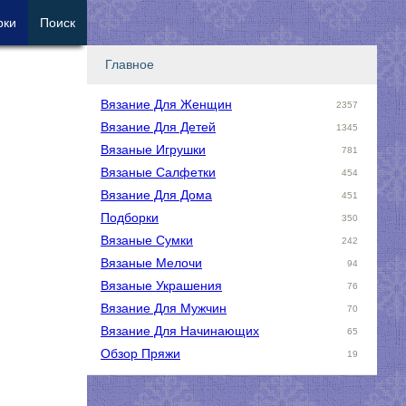
рки
Поиск
Главное
Вязание Для Женщин
2357
Вязание Для Детей
1345
Вязаные Игрушки
781
Вязаные Салфетки
454
Вязание Для Дома
451
Подборки
350
Вязаные Сумки
242
Вязаные Мелочи
94
Вязаные Украшения
76
Вязание Для Мужчин
70
Вязание Для Начинающих
65
Обзор Пряжи
19