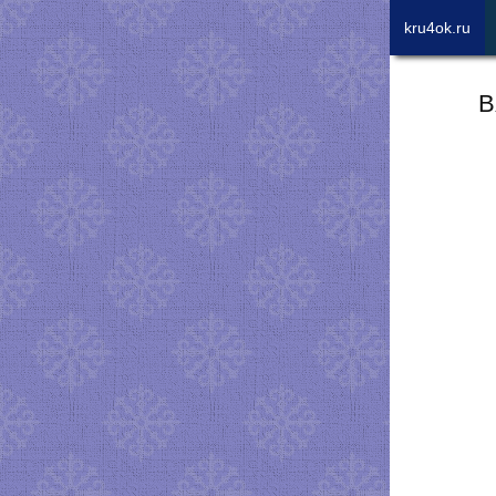
kru4ok.ru
В