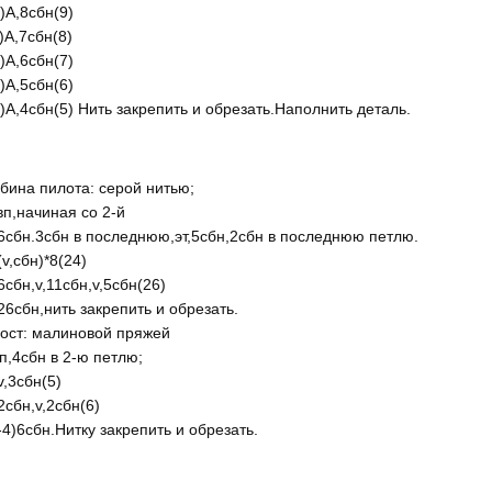
)А,8сбн(9)
)А,7сбн(8)
)А,6сбн(7)
)А,5сбн(6)
)А,4сбн(5) Нить закрепить и обрезать.Наполнить деталь.
бина пилота: серой нитью;
вп,начиная со 2-й
6сбн.3сбн в последнюю,эт,5сбн,2сбн в последнюю петлю.
(v,сбн)*8(24)
6сбн,v,11сбн,v,5сбн(26)
26сбн,нить закрепить и обрезать.
ост: малиновой пряжей
п,4сбн в 2-ю петлю;
v,3сбн(5)
2сбн,v,2сбн(6)
-4)6сбн.Нитку закрепить и обрезать.