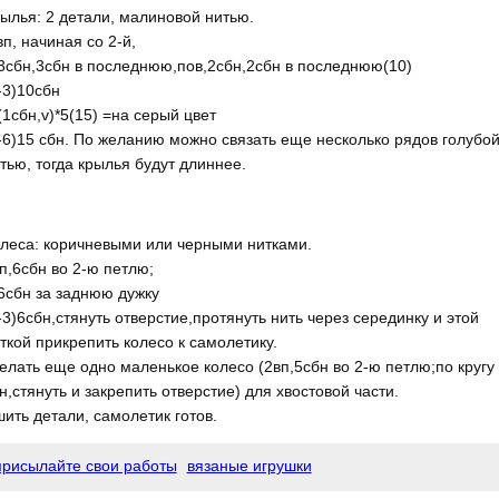
ылья: 2 детали, малиновой нитью.
вп, начиная со 2-й,
3сбн,3сбн в последнюю,пов,2сбн,2сбн в последнюю(10)
-3)10сбн
(1сбн,v)*5(15) =на серый цвет
-6)15 сбн. По желанию можно связать еще несколько рядов голубо
тью, тогда крылья будут длиннее.
леса: коричневыми или черными нитками.
п,6сбн во 2-ю петлю;
6сбн за заднюю дужку
-3)6сбн,стянуть отверстие,протянуть нить через серединку и этой
ткой прикрепить колесо к самолетику.
елать еще одно маленькое колесо (2вп,5сбн во 2-ю петлю;по кругу
н,стянуть и закрепить отверстие) для хвостовой части.
ить детали, самолетик готов.
присылайте свои работы
вязаные игрушки