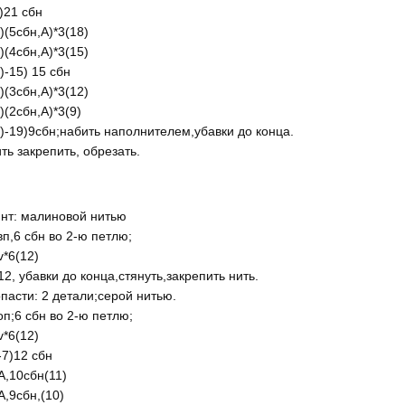
)21 сбн
)(5сбн,А)*3(18)
)(4сбн,А)*3(15)
)-15) 15 сбн
)(3сбн,А)*3(12)
)(2сбн,А)*3(9)
)-19)9сбн;набить наполнителем,убавки до конца.
ть закрепить, обрезать.
нт: малиновой нитью
вп,6 сбн во 2-ю петлю;
v*6(12)
12, убавки до конца,стянуть,закрепить нить.
пасти: 2 детали;серой нитью.
оп;6 сбн во 2-ю петлю;
v*6(12)
-7)12 сбн
А,10сбн(11)
А,9сбн,(10)