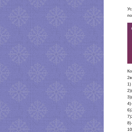
Ус
по
Ко
2в
1)
2)
3)
4)
6)
7)
8)
10