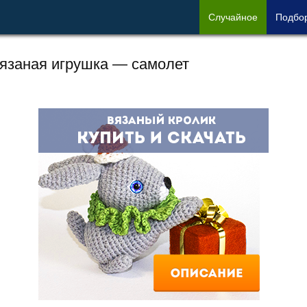
Сл
учайное
Под
бо
язаная игрушка — самолет