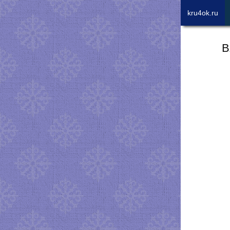
kru4ok.ru
В