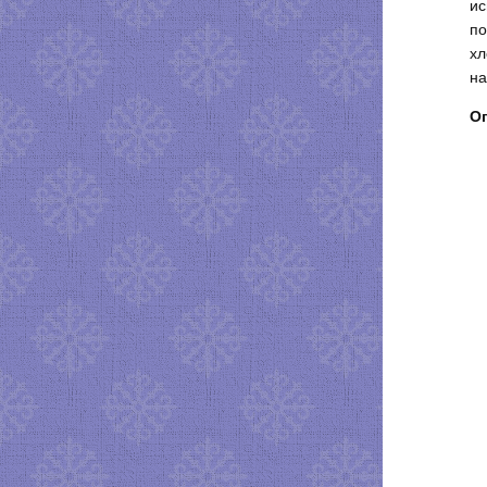
ис
по
хл
на
О