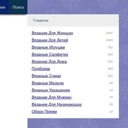
рки
Поиск
Главное
Вязание Для Женщин
2357
Вязание Для Детей
1345
Вязаные Игрушки
781
Вязаные Салфетки
454
Вязание Для Дома
451
Подборки
350
Вязаные Сумки
242
Вязаные Мелочи
94
Вязаные Украшения
76
Вязание Для Мужчин
70
Вязание Для Начинающих
65
Обзор Пряжи
19