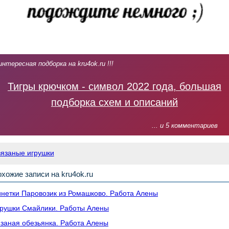
интересная подборка на kru4ok.ru !!!
Тигры крючком - символ 2022 года, большая
подборка схем и описаний
... и 5 комментариев
вязаные игрушки
хожие записи на kru4ok.ru
нетки Паровозик из Ромашково. Работа Алены
рушки Смайлики. Работы Алены
заная обезьянка. Работа Алены