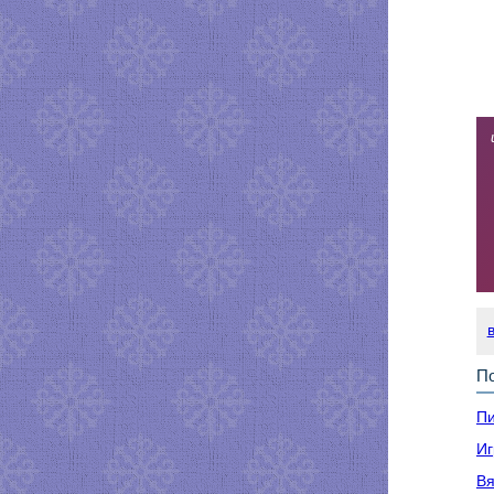
По
Пи
Иг
Вя