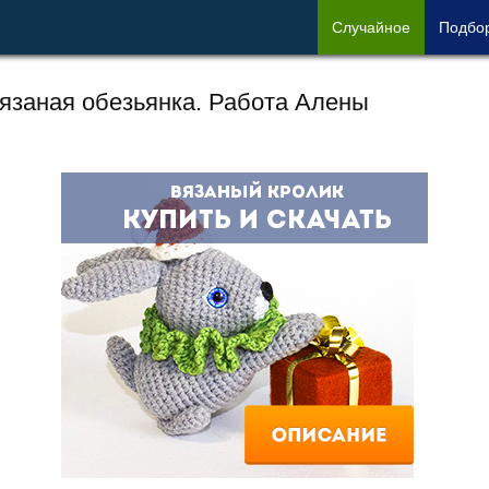
Сл
учайное
Под
бо
язаная обезьянка. Работа Алены