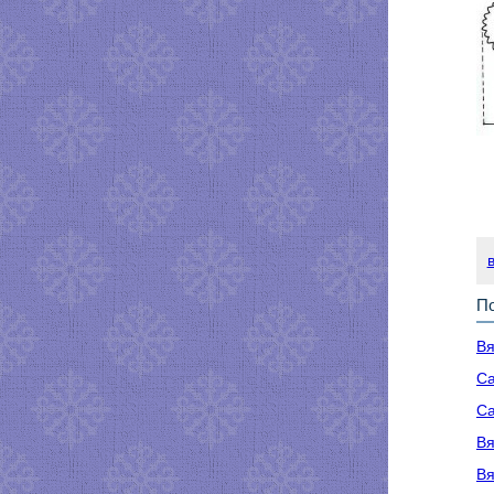
По
Вя
Са
Са
Вя
Вя