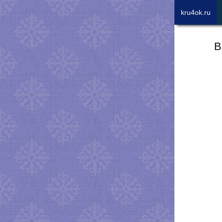
kru4ok.ru
В