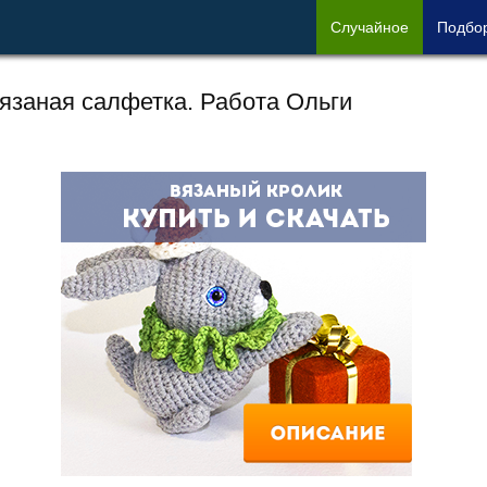
Сл
учайное
Под
бо
язаная салфетка. Работа Ольги