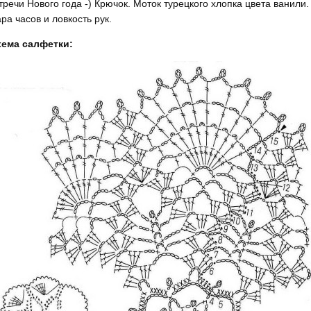
тречи Нового года -) Крючок. Моток турецкого хлопка цвета ванили.
ра часов и ловкость рук.
хема салфетки: