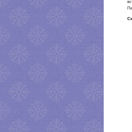
вс
Па
С