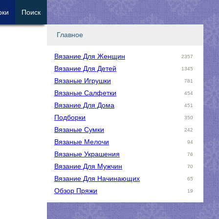
рки
Поиск
Главное
Вязание Для Женщин
2357
Вязание Для Детей
1345
Вязаные Игрушки
781
Вязаные Салфетки
454
Вязание Для Дома
451
Подборки
350
Вязаные Сумки
242
Вязаные Мелочи
94
Вязаные Украшения
76
Вязание Для Мужчин
70
Вязание Для Начинающих
65
Обзор Пряжи
19