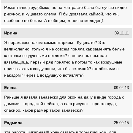
Романтично,трудоёмко, но на контрасте было бы лучше видно
рисунок, и куцевато слегка. Я бы довязала каймой, что ли,
особенно по бокам. А в общем, конечно молодец1
Ирина
09.11.11
Я поражаюсь таким комментариям - Куцевато? Это
великолепно! только я не совсем поняла как заменять белые
клеточки воздушными петлями? я не очень опытная
вязальщица, первый ряд понятно а потом то как воздушные
привязывать к воздушным, что бы сеточкой? столбиками с
накидом? через 1 воздушную вставлять?
Елена
09.02.13
Раньше я вязала занавески для окон на дачу в виде города с
домами - городской пейзаж, а ваш рисунок - просто чудо,
спасибо, каков размер такой занавески?
Радмила
25.09.15
эта работа шикарная!!! хочу связать шторы крючком. для