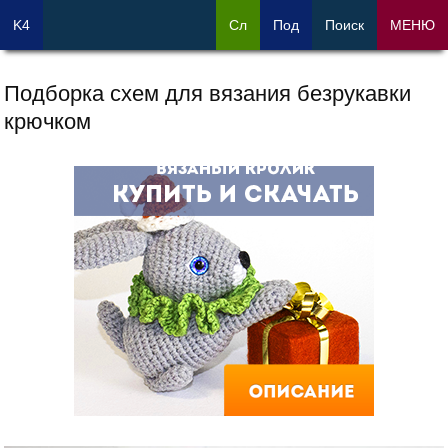
K4
Сл
Под
Поиск
МЕНЮ
Подборка схем для вязания безрукавки
крючком