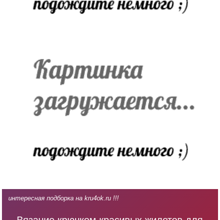
интересная подборка на kru4ok.ru !!!