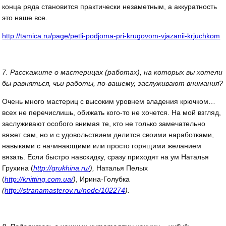
конца ряда становится практически незаметным, а аккуратность
это наше все.
http://tamica.ru/page/petli-podjoma-pri-krugovom-vjazanii-krjuchkom
7. Расскажите о мастерицах (работах), на которых вы хотели
бы равняться, чьи работы, по-вашему, заслуживают внимания?
Очень много мастериц с высоким уровнем владения крючком…
всех не перечислишь, обижать кого-то не хочется. На мой взгляд,
заслуживают особого внимая те, кто не только замечательно
вяжет сам, но и с удовольствием делится своими наработками,
навыками с начинающими или просто горящими желанием
вязать. Если быстро навскидку, сразу приходят на ум Наталья
Грухина (
http://grukhina.ru/
),
Наталья Пелых
(
http://knitting.com.ua/
)
, Ирина-Голубка
(
http://stranamasterov.ru/node/102274
).