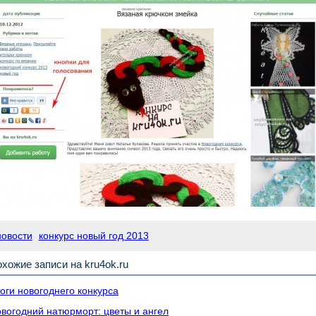
новости
конкурс новый год 2013
хожие записи на kru4ok.ru
оги новогоднего конкурса
вогодний натюрморт: цветы и ангел