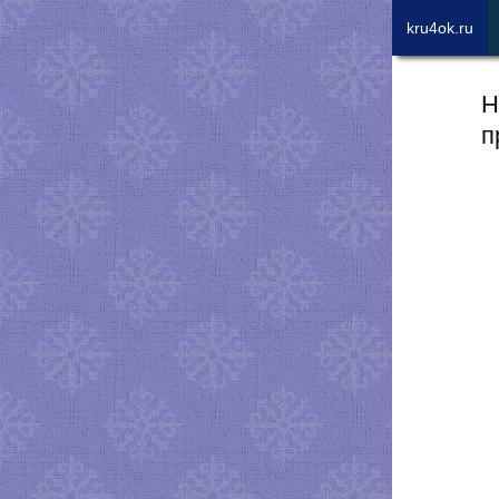
kru4ok.ru
Н
п