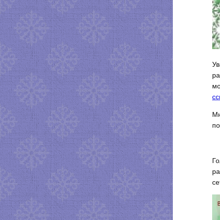
Ув
ра
мо
сс
Мн
по
Го
ра
се