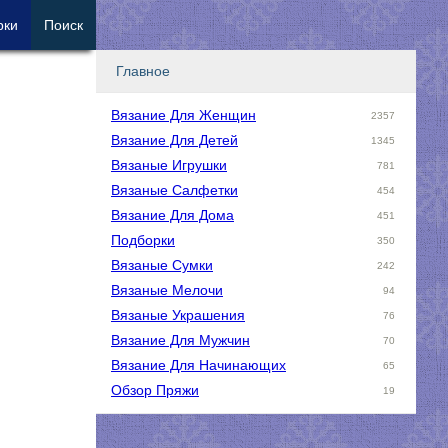
рки
Поиск
Главное
Вязание Для Женщин
2357
Вязание Для Детей
1345
Вязаные Игрушки
781
Вязаные Салфетки
454
Вязание Для Дома
451
Подборки
350
Вязаные Сумки
242
Вязаные Мелочи
94
Вязаные Украшения
76
Вязание Для Мужчин
70
Вязание Для Начинающих
65
Обзор Пряжи
19