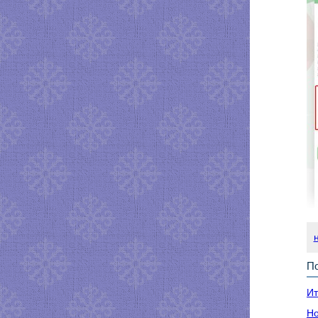
По
Ит
Но