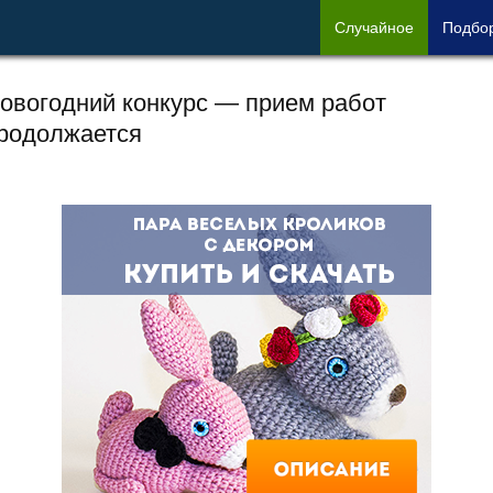
Сл
учайное
Под
бо
овогодний конкурс — прием работ
родолжается