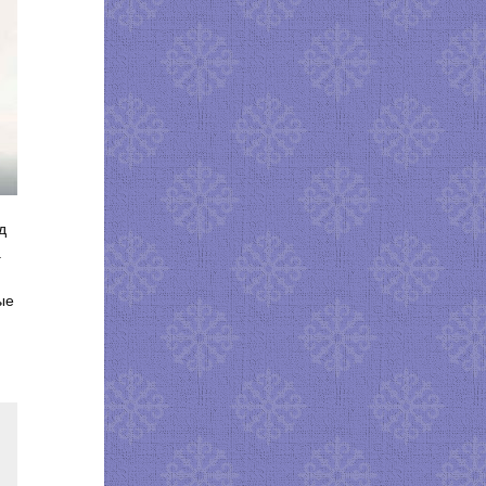
д
.
ые