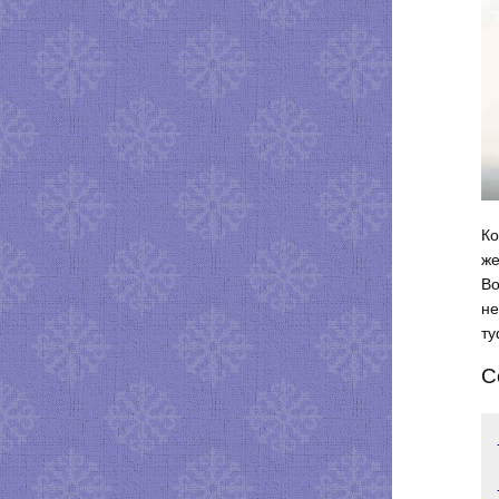
Ко
же
Во
не
ту
С