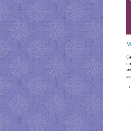
М
Се
ег
ма
во