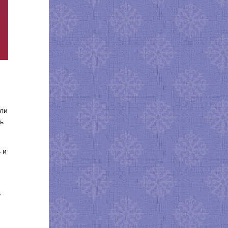
али
ь
 и
,