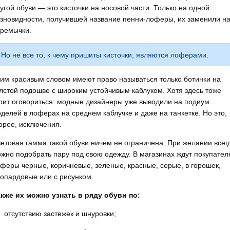
угой обуви — это кисточки на носовой части. Только на одной
зновидности, получившей название пенни-лоферы, их заменили н
ремычки.
Но не все то, к чему пришиты кисточки, являются лоферами.
им красивым словом имеют право называться только ботинки на
лстой подошве с широким устойчивым каблуком. Хотя здесь тоже
оит оговориться: модные дизайнеры уже выводили на подиум
делей в лоферах на среднем каблучке и даже на танкетке. Но это,
орее, исключения.
етовая гамма такой обуви ничем не ограничена. При желании всег
жно подобрать пару под свою одежду. В магазинах ждут покупател
феры черные, коричневые, зеленые, красные, серые, в горошек,
опардовые или с рисунком.
кже их можно узнать в ряду обуви по:
отсутствию застежек и шнуровки;