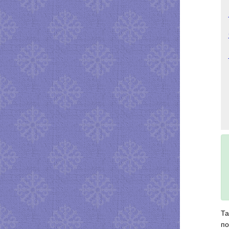
Та
по