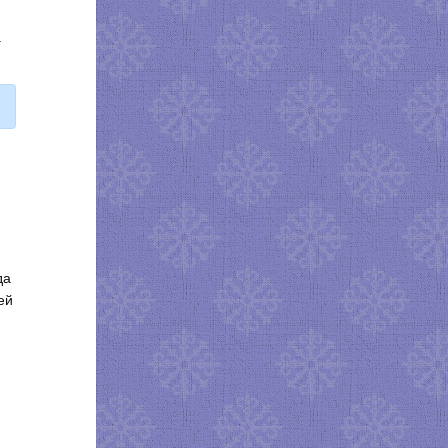
а
да
ей