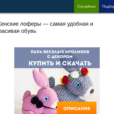
Сл
учайное
Под
бо
енские лоферы — самая удобная и
расивая обувь