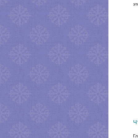
эт
Ч
Гл