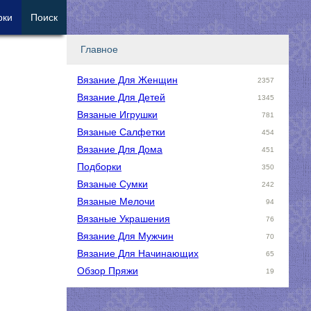
рки
Поиск
Главное
Вязание Для Женщин
2357
Вязание Для Детей
1345
Вязаные Игрушки
781
Вязаные Салфетки
454
Вязание Для Дома
451
Подборки
350
Вязаные Сумки
242
Вязаные Мелочи
94
Вязаные Украшения
76
Вязание Для Мужчин
70
Вязание Для Начинающих
65
Обзор Пряжи
19