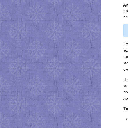
др
ра
пе
Эт
то
ст
мо
ск
Цв
мо
ло
ле
Та