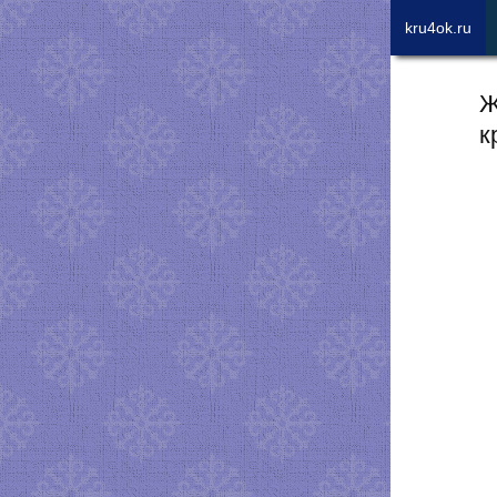
kru4ok.ru
Ж
к